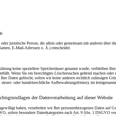
de
he oder juristische Person, die allein oder gemeinsam mit anderen über 
amen, E-Mail-Adressen o. Ä.) entscheidet.
klärung keine speziellere Speicherdauer genannt wurde, verbleiben Ihr
ntfällt. Wenn Sie ein berechtigtes Löschersuchen geltend machen oder 
hre Daten gelöscht, sofern wir keine anderen rechtlich zulässigen Grü
steuer- oder handelsrechtliche Aufbewahrungsfristen); im letztgenannt
htsgrundlagen der Datenverarbeitung auf dieser Website
ngewilligt haben, verarbeiten wir Ihre personenbezogenen Daten auf Gru
O, sofern besondere Datenkategorien nach Art. 9 Abs. 1 DSGVO verar