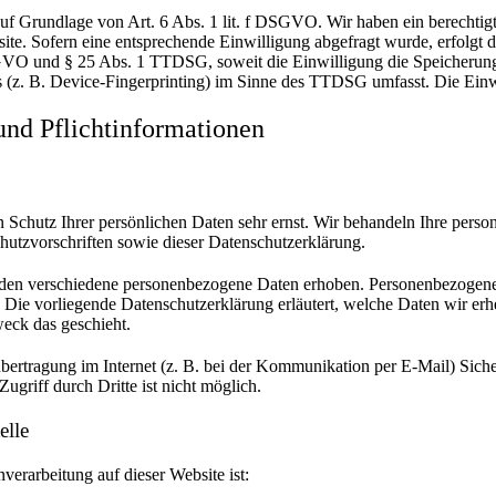
Grundlage von Art. 6 Abs. 1 lit. f DSGVO. Wir haben ein berechtigte
ite. Sofern eine entsprechende Einwilligung abgefragt wurde, erfolgt d
SGVO und § 25 Abs. 1 TTDSG, soweit die Einwilligung die Speicherung
 (z. B. Device-Fingerprinting) im Sinne des TTDSG umfasst. Die Einwil
nd Pflicht­informationen
n Schutz Ihrer persönlichen Daten sehr ernst. Wir behandeln Ihre pers
hutzvorschriften sowie dieser Datenschutzerklärung.
den verschiedene personenbezogene Daten erhoben. Personenbezogene
. Die vorliegende Datenschutzerklärung erläutert, welche Daten wir erh
eck das geschieht.
übertragung im Internet (z. B. bei der Kommunikation per E-Mail) Sich
ugriff durch Dritte ist nicht möglich.
elle
nverarbeitung auf dieser Website ist: