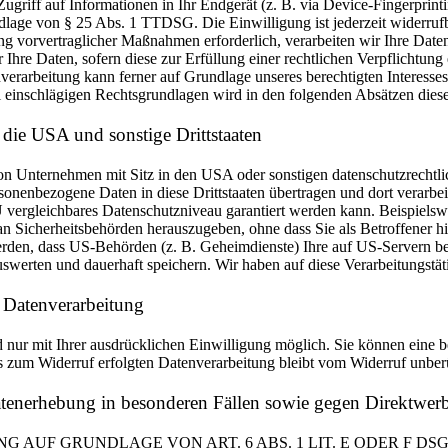
griff auf Informationen in Ihr Endgerät (z. B. via Device-Fingerprintin
dlage von § 25 Abs. 1 TTDSG. Die Einwilligung ist jederzeit widerrufb
g vorvertraglicher Maßnahmen erforderlich, verarbeiten wir Ihre Daten 
re Daten, sofern diese zur Erfüllung einer rechtlichen Verpflichtung 
verarbeitung kann ferner auf Grundlage unseres berechtigten Interesse
ll einschlägigen Rechtsgrundlagen wird in den folgenden Absätzen dies
 die USA und sonstige Drittstaaten
 Unternehmen mit Sitz in den USA oder sonstigen datenschutzrechtlich
rsonenbezogene Daten in diese Drittstaaten übertragen und dort verarbe
EU vergleichbares Datenschutzniveau garantiert werden kann. Beispiel
an Sicherheitsbehörden herauszugeben, ohne dass Sie als Betroffener h
erden, dass US-Behörden (z. B. Geheimdienste) Ihre auf US-Servern be
erten und dauerhaft speichern. Wir haben auf diese Verarbeitungstäti
r Datenverarbeitung
nur mit Ihrer ausdrücklichen Einwilligung möglich. Sie können eine bere
s zum Widerruf erfolgten Datenverarbeitung bleibt vom Widerruf unber
atenerhebung in besonderen Fällen sowie gegen Direktw
 AUF GRUNDLAGE VON ART. 6 ABS. 1 LIT. E ODER F DS