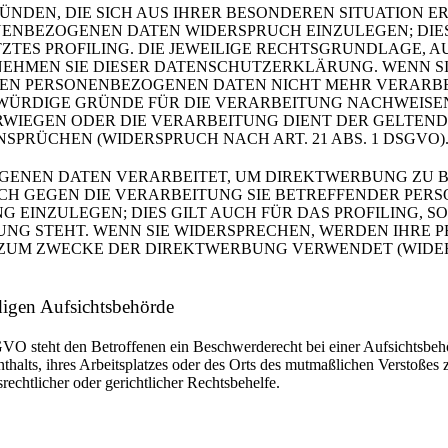
RÜNDEN, DIE SICH AUS IHRER BESONDEREN SITUATION E
ENBEZOGENEN DATEN WIDERSPRUCH EINZULEGEN; DIES 
TES PROFILING. DIE JEWEILIGE RECHTSGRUNDLAGE, A
EHMEN SIE DIESER DATENSCHUTZERKLÄRUNG. WENN SI
EN PERSONENBEZOGENEN DATEN NICHT MEHR VERARBEIT
RDIGE GRÜNDE FÜR DIE VERARBEITUNG NACHWEISEN, 
ERWIEGEN ODER DIE VERARBEITUNG DIENT DER GELTE
PRÜCHEN (WIDERSPRUCH NACH ART. 21 ABS. 1 DSGVO)
ENEN DATEN VERARBEITET, UM DIREKTWERBUNG ZU BE
UCH GEGEN DIE VERARBEITUNG SIE BETREFFENDER PE
EINZULEGEN; DIES GILT AUCH FÜR DAS PROFILING, SO
NG STEHT. WENN SIE WIDERSPRECHEN, WERDEN IHRE
ZUM ZWECKE DER DIREKTWERBUNG VERWENDET (WIDERSP
digen Aufsichts­behörde
VO steht den Betroffenen ein Beschwerderecht bei einer Aufsichtsbeh
thalts, ihres Arbeitsplatzes oder des Orts des mutmaßlichen Verstoßes
echtlicher oder gerichtlicher Rechtsbehelfe.