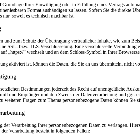
 Grundlage Ihrer Einwilligung oder in Erfüllung eines Vertrags automati
hinenlesbaren Format aushändigen zu lassen. Sofern Sie die direkte Üb
s nur, soweit es technisch machbar ist.
g
en und zum Schutz der Übertragung vertraulicher Inhalte, wie zum Beis
 eine SSL- bzw. TLS-Verschlüsselung. Eine verschlüsselte Verbindung e
 auf „https://“ wechselt und an dem Schloss-Symbol in Ihrer Browserzei
 aktiviert ist, können die Daten, die Sie an uns übermitteln, nicht v
htigung
etzlichen Bestimmungen jederzeit das Recht auf unentgeltliche Auskun
nft und Empfänger und den Zweck der Datenverarbeitung und ggf. ein
zu weiteren Fragen zum Thema personenbezogene Daten können Sie sic
rarbeitung
g der Verarbeitung Ihrer personenbezogenen Daten zu verlangen. Hierzu
er Verarbeitung besteht in folgenden Fällen: