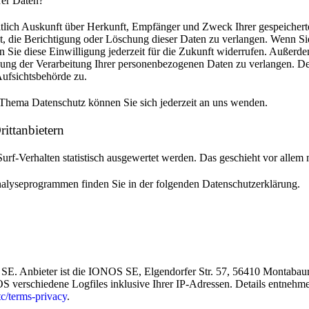
rer Daten?
eltlich Auskunft über Herkunft, Empfänger und Zweck Ihrer gespeiche
t, die Berichtigung oder Löschung dieser Daten zu verlangen. Wenn Si
n Sie diese Einwilligung jederzeit für die Zukunft widerrufen. Außerd
ng der Verarbeitung Ihrer personenbezogenen Daten zu verlangen. Des
ufsichtsbehörde zu.
Thema Datenschutz können Sie sich jederzeit an uns wenden.
tt­anbietern
urf-Verhalten statistisch ausgewertet werden. Das geschieht vor all
Analyseprogrammen finden Sie in der folgenden Datenschutzerklärung.
SE. Anbieter ist die IONOS SE, Elgendorfer Str. 57, 56410 Montaba
S verschiedene Logfiles inklusive Ihrer IP-Adressen. Details entnehm
c/terms-privacy
.