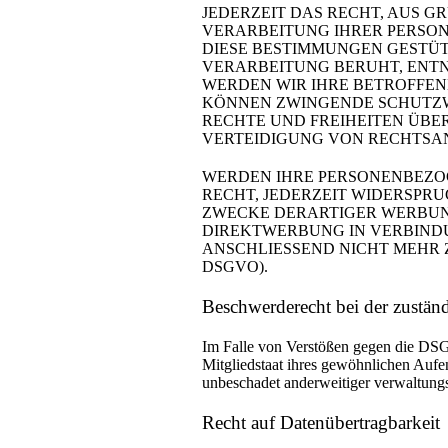
JEDERZEIT DAS RECHT, AUS G
VERARBEITUNG IHRER PERSON
DIESE BESTIMMUNGEN GESTÜTZ
VERARBEITUNG BERUHT, ENTN
WERDEN WIR IHRE BETROFFEN
KÖNNEN ZWINGENDE SCHUTZWÜ
RECHTE UND FREIHEITEN ÜB
VERTEIDIGUNG VON RECHTSANS
WERDEN IHRE PERSONENBEZOG
RECHT, JEDERZEIT WIDERSPR
ZWECKE DERARTIGER WERBUNG 
DIREKTWERBUNG IN VERBINDU
ANSCHLIESSEND NICHT MEHR 
DSGVO).
Beschwerde­recht bei der zustän
Im Falle von Verstößen gegen die DSG
Mitgliedstaat ihres gewöhnlichen Aufen
unbeschadet anderweitiger verwaltungsr
Recht auf Daten­übertrag­barkeit