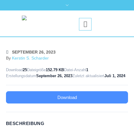
SEPTEMBER 26, 2023
By
Kerstin S. Scharder
Download
25
Dateigröße
152.79 KB
Datei-Anzahl
1
Erstellungsdatum
September 26, 2023
Zuletzt aktualisiert
Juli 1, 2024
Download
BESCHREIBUNG